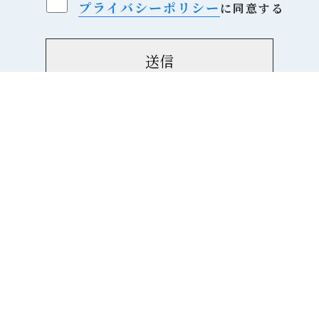
プライバシーポリシー
に同意する
ム
会社案内
訪問介護
看護
通所介護
お知らせ
©特定非営利活動法人余暇開発